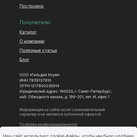
Построено
Покупателю
Каталог
О компании
Гильдия Хоум 🏡
Полезные статьи
Строительство домов в СПб и Москве
Блог
Пн–Пт 09:00–18:00
ООО «Гильдия Хоум»
НАПИСАТЬ В МЕССЕНДЖЕР
ИНН 7839137810
ОГРН 1217800035914
Telegram
MAX
Юридический адрес: 190020, г. Санкт-Петербург,
наб. Обводного канала, д. 199−201, лит. И, офис 1
ВКонтакте
Информация на сайте носит ознакомительный
характер и не является публичной офертой
Политика конфиденциальности
+7 (968) 598-36-50
Согласие на обработку персональных данных
Наш сайт использует cookie-файлы, чтобы им было удобнее