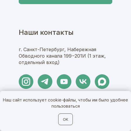
Гильдия Хоум 🏡
Строительство домов в СПб и Москве
Пн–Пт 09:00–18:00
Наши контакты
НАПИСАТЬ В МЕССЕНДЖЕР
г. Санкт-Петербург, Набережная
Обводного канала 199−201И (1 этаж,
Telegram
MAX
отдельный вход)
ВКонтакте
+7 (968) 598-36-50
Наш сайт использует cookie-файлы, чтобы им было удобнее
пользоваться
OK