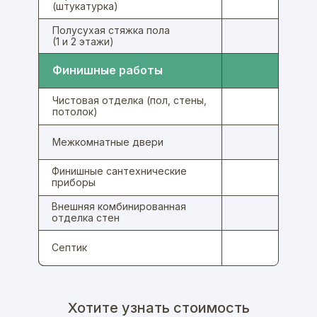
(штукатурка)
Полусухая стяжка пола
(1 и 2 этажи)
Финишные работы
Чистовая отделка (пол, стены,
потолок)
Межкомнатные двери
Финишные сантехнические
приборы
Внешняя комбинированная
отделка стен
Септик
Наименование работ /
Наименование работ /
White
Под
Хотите узнать стоимость
Этап
Этап
ключ
box