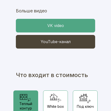
Больше видео
VK video
YouTube-канал
Что входит в стоимость
Теплый
White box
Под ключ
контур