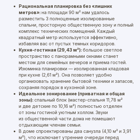
Рациональная планировка без «лишних
метров»:
на площади 90 м² нам удалось
разместить 3 полноценные изолированные
спальни, просторную общественную зону и полный
комплекс технических помещений. Каждый
квадратный метр используется эффективно,
избавляя вас от пустых темных коридоров.
Кухня-гостиная (29,43 м²):
большое светлое
пространство с панорамными окнами станет
местом для семейных вечеров и приема гостей.
Изюминка планировки — изолированная кладовая
при кухне (2,61 м²). Она позволяет удобно
организовать хранение бытовой техники и запасов,
сохраняя порядок в кухонной зоне.
Идеальное зонирование (приватная и общая
зоны):
спальный блок (мастер-спальня 11,78 м²
и две детские по 10,16 м²) полностью отделен
от зоны гостиной уютным холлом. Звуки
из общественной части дома не помешают
отдыхающим членам семьи.
В доме спроектированы два санузла (4,10 м² и 3,91
м²), что исключает утренние очереди перед