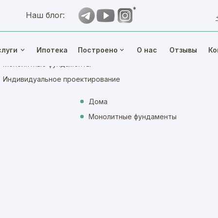
*
Наш блог:
проекты
Частные дома
слуги
Ипотека
Построено
О нас
Отзывы
Ко
Монолитные фундаменты
Индивидуальное проектирование
Дома
Монолитные фундаменты