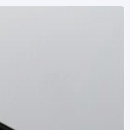
legram Gildiya Home: новые
веты экспертов и последние
те первыми! >