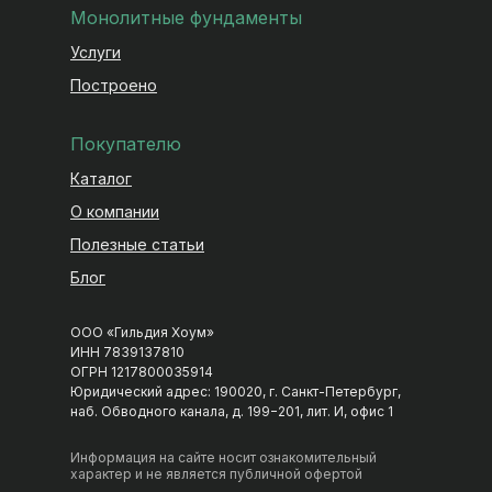
Монолитные фундаменты
Услуги
Построено
Покупателю
Каталог
О компании
Гильдия Хоум 🏡
Полезные статьи
Строительство домов в СПб и Москве
Блог
Пн–Пт 09:00–18:00
ООО «Гильдия Хоум»
НАПИСАТЬ В МЕССЕНДЖЕР
ИНН 7839137810
ОГРН 1217800035914
Telegram
MAX
Юридический адрес: 190020, г. Санкт-Петербург,
наб. Обводного канала, д. 199−201, лит. И, офис 1
ВКонтакте
Информация на сайте носит ознакомительный
характер и не является публичной офертой