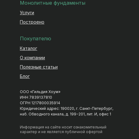
Монолитные фундаменты
Услуги
Построено
Покупателю
Каталог
О компании
Гильдия Хоум 🏡
Полезные статьи
Строительство домов в СПб и Москве
Блог
Пн–Пт 09:00–18:00
ООО «Гильдия Хоум»
НАПИСАТЬ В МЕССЕНДЖЕР
ИНН 7839137810
ОГРН 1217800035914
Telegram
MAX
Юридический адрес: 190020, г. Санкт-Петербург,
наб. Обводного канала, д. 199−201, лит. И, офис 1
ВКонтакте
Информация на сайте носит ознакомительный
характер и не является публичной офертой